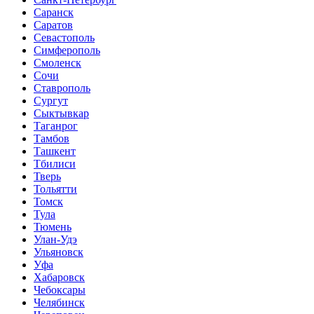
Саранск
Саратов
Севастополь
Симферополь
Смоленск
Сочи
Ставрополь
Сургут
Сыктывкар
Таганрог
Тамбов
Ташкент
Тбилиси
Тверь
Тольятти
Томск
Тула
Тюмень
Улан-Удэ
Ульяновск
Уфа
Хабаровск
Чебоксары
Челябинск