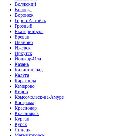
Волжский
Вологда
Воронеж
Горно-Алтайск
Грозный
Екатеринбург
Ереван
Иваново
Ижевск
Иркутск
Йошкар-Ола
Казань
Калининград
Калуга
Караганда
Кемерово
Киров
Комсомольск-на-Амуре
Кострома
Краснодар
Красноярск
Курган
Курск
Липецк
Магнитогорск