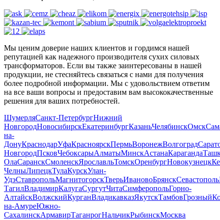
Мы ценим доверие наших клиентов и гордимся нашей
репутацией как надежного производителя сухих силовых
трансформаторов. Если вы также заинтересованы в нашей
продукции, не стесняйтесь связаться с нами для получения
более подробной информации. Мы с удовольствием ответим
на все ваши вопросы и предоставим вам высококачественные
решения для ваших потребностей.
Шумерля
Санкт-Петербург
Нижний
Новгород
Новосибирск
Екатеринбург
Казань
Челябинск
Омск
Сам
на-
Дону
Краснодар
Уфа
Красноярск
Пермь
Воронеж
Волгоград
Сарат
Новгород
Псков
Чебоксары
Алматы
Минск
Астана
Караганда
Ташк
Ола
Саранск
Смоленск
Ярославль
Томск
Оренбург
Новокузнецк
Ке
Челны
Липецк
Тула
Курск
Улан-
Удэ
Ставрополь
Магнитогорск
Тверь
Иваново
Брянск
Севастополь
Тагил
Владимир
Калуга
Сургут
Чита
Симферополь
Горно-
Алтайск
Волжский
Курган
Владикавказ
Якутск
Тамбов
Грозный
К
на-Амуре
Южно-
Сахалинск
Армавир
Таганрог
Нальчик
Рыбинск
Москва