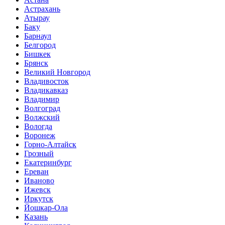
Астрахань
Атырау
Баку
Барнаул
Белгород
Бишкек
Брянск
Великий Новгород
Владивосток
Владикавказ
Владимир
Волгоград
Волжский
Вологда
Воронеж
Горно-Алтайск
Грозный
Екатеринбург
Ереван
Иваново
Ижевск
Иркутск
Йошкар-Ола
Казань