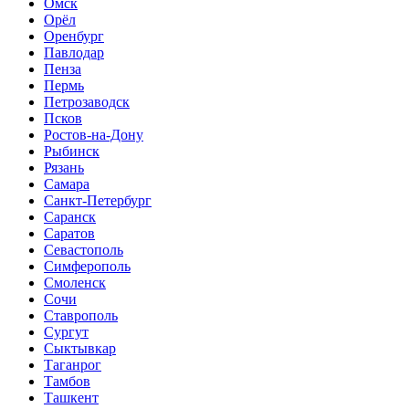
Омск
Орёл
Оренбург
Павлодар
Пенза
Пермь
Петрозаводск
Псков
Ростов-на-Дону
Рыбинск
Рязань
Самара
Санкт-Петербург
Саранск
Саратов
Севастополь
Симферополь
Смоленск
Сочи
Ставрополь
Сургут
Сыктывкар
Таганрог
Тамбов
Ташкент